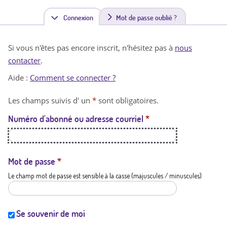
Connexion
(
Mot de passe oublié ?
o
Si vous n'êtes pas encore inscrit, n'hésitez pas à
nous
n
contacter
.
g
Aide :
Comment se connecter ?
l
Les champs suivis d' un
*
sont obligatoires.
e
Numéro d'abonné ou adresse courriel
*
t
a
c
Mot de passe
*
Le champ mot de passe est sensible à la casse (majuscules / minuscules)
t
i
f
Se souvenir de moi