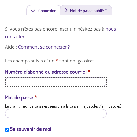
Connexion
(
Mot de passe oublié ?
o
Si vous n'êtes pas encore inscrit, n'hésitez pas à
nous
n
contacter
.
g
Aide :
Comment se connecter ?
l
Les champs suivis d' un
*
sont obligatoires.
e
Numéro d'abonné ou adresse courriel
*
t
a
c
Mot de passe
*
Le champ mot de passe est sensible à la casse (majuscules / minuscules)
t
i
f
Se souvenir de moi