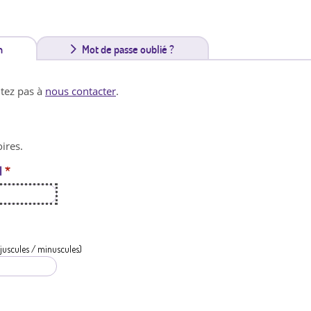
n
(
Mot de passe oublié ?
o
itez pas à
nous contacter
.
n
g
ires.
l
l
*
e
t
a
c
juscules / minuscules)
t
i