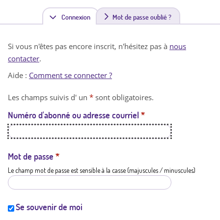
Connexion
(
Mot de passe oublié ?
o
Si vous n'êtes pas encore inscrit, n'hésitez pas à
nous
n
contacter
.
g
Aide :
Comment se connecter ?
l
Les champs suivis d' un
*
sont obligatoires.
e
Numéro d'abonné ou adresse courriel
*
t
a
c
Mot de passe
*
Le champ mot de passe est sensible à la casse (majuscules / minuscules)
t
i
f
Se souvenir de moi