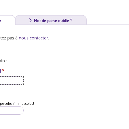
n
(
Mot de passe oublié ?
o
itez pas à
nous contacter
.
n
g
ires.
l
l
*
e
t
a
c
juscules / minuscules)
t
i