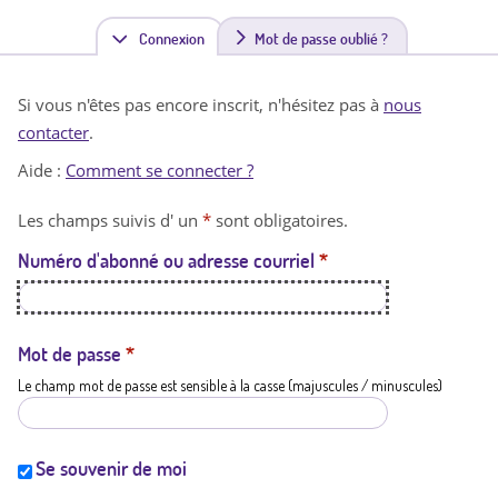
Connexion
(
Mot de passe oublié ?
o
Si vous n'êtes pas encore inscrit, n'hésitez pas à
nous
n
contacter
.
g
Aide :
Comment se connecter ?
l
Les champs suivis d' un
*
sont obligatoires.
e
Numéro d'abonné ou adresse courriel
*
t
a
c
Mot de passe
*
Le champ mot de passe est sensible à la casse (majuscules / minuscules)
t
i
f
Se souvenir de moi