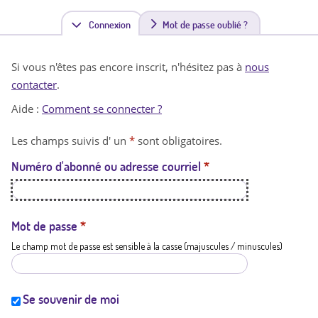
Connexion
(
Mot de passe oublié ?
o
Si vous n'êtes pas encore inscrit, n'hésitez pas à
nous
n
contacter
.
g
Aide :
Comment se connecter ?
l
Les champs suivis d' un
*
sont obligatoires.
e
Numéro d'abonné ou adresse courriel
*
t
a
c
Mot de passe
*
Le champ mot de passe est sensible à la casse (majuscules / minuscules)
t
i
f
Se souvenir de moi