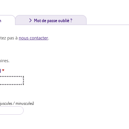
n
(
Mot de passe oublié ?
o
itez pas à
nous contacter
.
n
g
ires.
l
l
*
e
t
a
c
juscules / minuscules)
t
i