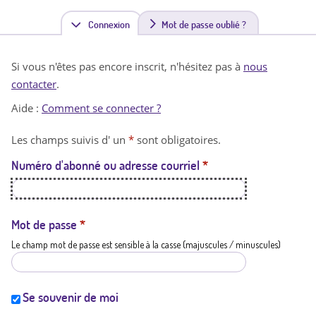
Connexion
(
Mot de passe oublié ?
o
Si vous n'êtes pas encore inscrit, n'hésitez pas à
nous
n
contacter
.
g
Aide :
Comment se connecter ?
l
Les champs suivis d' un
*
sont obligatoires.
e
Numéro d'abonné ou adresse courriel
*
t
a
c
Mot de passe
*
Le champ mot de passe est sensible à la casse (majuscules / minuscules)
t
i
f
Se souvenir de moi