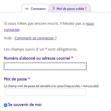
Connexion
(
Mot de passe oublié ?
o
Si vous n'êtes pas encore inscrit, n'hésitez pas à
nous
n
contacter
.
g
Aide :
Comment se connecter ?
l
Les champs suivis d' un
*
sont obligatoires.
e
Numéro d'abonné ou adresse courriel
*
t
a
c
Mot de passe
*
Le champ mot de passe est sensible à la casse (majuscules / minuscules)
t
i
f
Se souvenir de moi