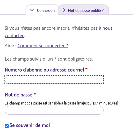
Connexion
(
Mot de passe oublié ?
o
Si vous n'êtes pas encore inscrit, n'hésitez pas à
nous
n
contacter
.
g
Aide :
Comment se connecter ?
l
Les champs suivis d' un
*
sont obligatoires.
e
Numéro d'abonné ou adresse courriel
*
t
a
c
Mot de passe
*
Le champ mot de passe est sensible à la casse (majuscules / minuscules)
t
i
f
Se souvenir de moi