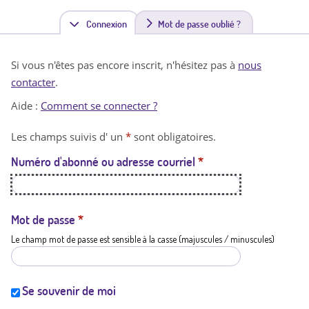
Connexion
(
Mot de passe oublié ?
o
Si vous n'êtes pas encore inscrit, n'hésitez pas à
nous
n
contacter
.
g
Aide :
Comment se connecter ?
l
Les champs suivis d' un
*
sont obligatoires.
e
Numéro d'abonné ou adresse courriel
*
t
a
c
Mot de passe
*
Le champ mot de passe est sensible à la casse (majuscules / minuscules)
t
i
f
Se souvenir de moi