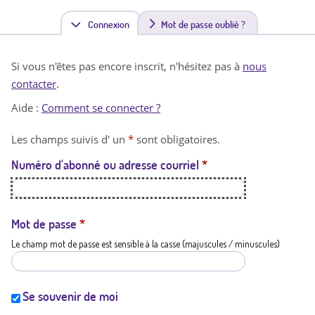
Connexion
(
Mot de passe oublié ?
o
Si vous n'êtes pas encore inscrit, n'hésitez pas à
nous
n
contacter
.
g
Aide :
Comment se connecter ?
l
Les champs suivis d' un
*
sont obligatoires.
e
Numéro d'abonné ou adresse courriel
*
t
a
c
Mot de passe
*
Le champ mot de passe est sensible à la casse (majuscules / minuscules)
t
i
f
Se souvenir de moi