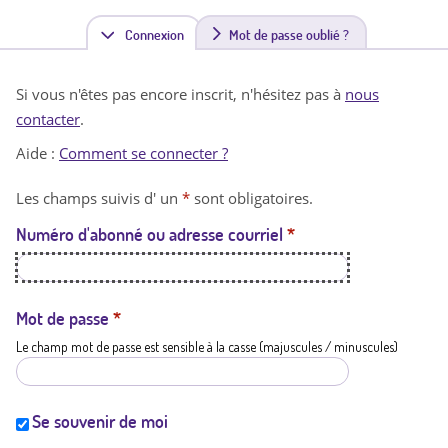
Connexion
(
Mot de passe oublié ?
o
Si vous n'êtes pas encore inscrit, n'hésitez pas à
nous
n
contacter
.
g
Aide :
Comment se connecter ?
l
Les champs suivis d' un
*
sont obligatoires.
e
Numéro d'abonné ou adresse courriel
*
t
a
c
Mot de passe
*
Le champ mot de passe est sensible à la casse (majuscules / minuscules)
t
i
f
Se souvenir de moi