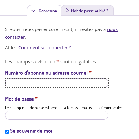
Connexion
(
Mot de passe oublié ?
o
Si vous n'êtes pas encore inscrit, n'hésitez pas à
nous
n
contacter
.
g
Aide :
Comment se connecter ?
l
Les champs suivis d' un
*
sont obligatoires.
e
Numéro d'abonné ou adresse courriel
*
t
a
c
Mot de passe
*
Le champ mot de passe est sensible à la casse (majuscules / minuscules)
t
i
f
Se souvenir de moi