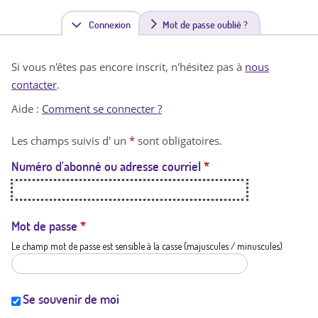
Connexion
(
Mot de passe oublié ?
o
Si vous n'êtes pas encore inscrit, n'hésitez pas à
nous
n
contacter
.
g
Aide :
Comment se connecter ?
l
Les champs suivis d' un
*
sont obligatoires.
e
Numéro d'abonné ou adresse courriel
*
t
a
c
Mot de passe
*
Le champ mot de passe est sensible à la casse (majuscules / minuscules)
t
i
f
Se souvenir de moi