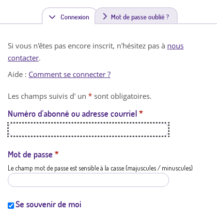
Connexion
(
Mot de passe oublié ?
o
Si vous n'êtes pas encore inscrit, n'hésitez pas à
nous
n
contacter
.
g
Aide :
Comment se connecter ?
l
Les champs suivis d' un
*
sont obligatoires.
e
Numéro d'abonné ou adresse courriel
*
t
a
c
Mot de passe
*
Le champ mot de passe est sensible à la casse (majuscules / minuscules)
t
i
f
Se souvenir de moi