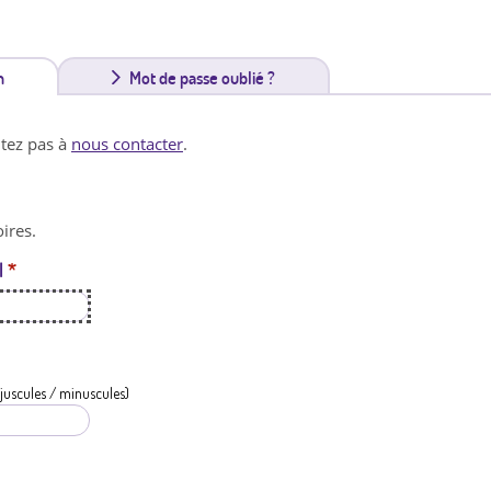
n
(
Mot de passe oublié ?
o
itez pas à
nous contacter
.
n
g
ires.
l
l
*
e
t
a
c
juscules / minuscules)
t
i