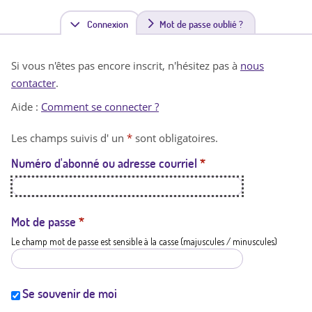
Connexion
(
Mot de passe oublié ?
o
Si vous n'êtes pas encore inscrit, n'hésitez pas à
nous
n
contacter
.
g
Aide :
Comment se connecter ?
l
Les champs suivis d' un
*
sont obligatoires.
e
Numéro d'abonné ou adresse courriel
*
t
a
c
Mot de passe
*
Le champ mot de passe est sensible à la casse (majuscules / minuscules)
t
i
f
Se souvenir de moi