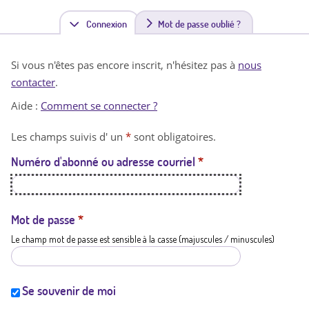
Connexion
(
Mot de passe oublié ?
o
Si vous n'êtes pas encore inscrit, n'hésitez pas à
nous
n
contacter
.
g
Aide :
Comment se connecter ?
l
Les champs suivis d' un
*
sont obligatoires.
e
Numéro d'abonné ou adresse courriel
*
t
a
c
Mot de passe
*
Le champ mot de passe est sensible à la casse (majuscules / minuscules)
t
i
f
Se souvenir de moi