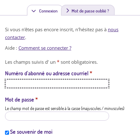
Connexion
(
Mot de passe oublié ?
o
Si vous n'êtes pas encore inscrit, n'hésitez pas à
nous
n
contacter
.
g
Aide :
Comment se connecter ?
l
Les champs suivis d' un
*
sont obligatoires.
e
Numéro d'abonné ou adresse courriel
*
t
a
c
Mot de passe
*
Le champ mot de passe est sensible à la casse (majuscules / minuscules)
t
i
f
Se souvenir de moi