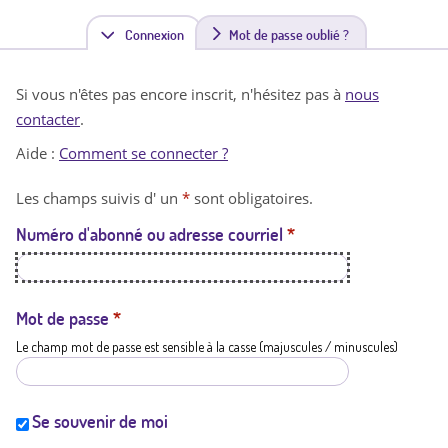
Connexion
(
Mot de passe oublié ?
o
Si vous n'êtes pas encore inscrit, n'hésitez pas à
nous
n
contacter
.
g
Aide :
Comment se connecter ?
l
Les champs suivis d' un
*
sont obligatoires.
e
Numéro d'abonné ou adresse courriel
*
t
a
c
Mot de passe
*
Le champ mot de passe est sensible à la casse (majuscules / minuscules)
t
i
f
Se souvenir de moi