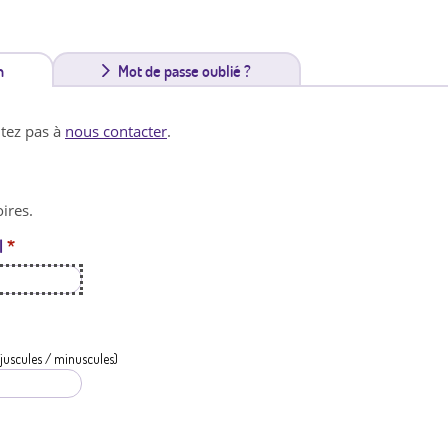
n
(
Mot de passe oublié ?
o
itez pas à
nous contacter
.
n
g
ires.
l
l
*
e
t
a
c
juscules / minuscules)
t
i