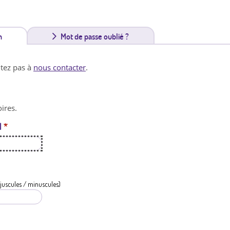
n
(
Mot de passe oublié ?
o
itez pas à
nous contacter
.
n
g
ires.
l
l
*
e
t
a
c
juscules / minuscules)
t
i