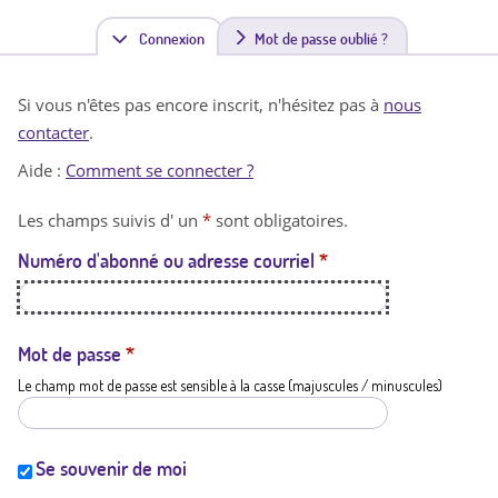
Connexion
(
Mot de passe oublié ?
o
Si vous n'êtes pas encore inscrit, n'hésitez pas à
nous
n
contacter
.
g
Aide :
Comment se connecter ?
l
Les champs suivis d' un
*
sont obligatoires.
e
Numéro d'abonné ou adresse courriel
*
t
a
c
Mot de passe
*
Le champ mot de passe est sensible à la casse (majuscules / minuscules)
t
i
f
Se souvenir de moi