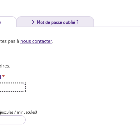
n
(
Mot de passe oublié ?
o
itez pas à
nous contacter
.
n
g
ires.
l
l
*
e
t
a
c
juscules / minuscules)
t
i