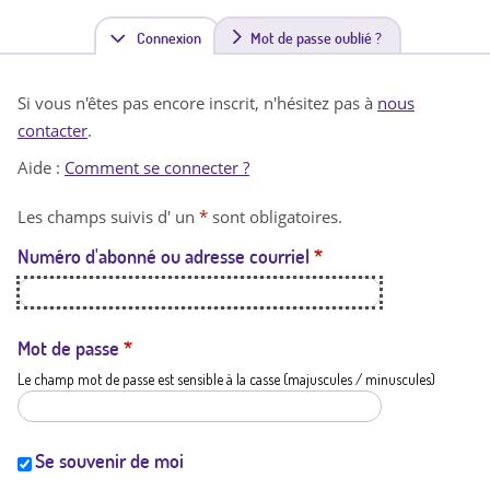
Connexion
(
Mot de passe oublié ?
o
Si vous n'êtes pas encore inscrit, n'hésitez pas à
nous
n
contacter
.
g
Aide :
Comment se connecter ?
l
Les champs suivis d' un
*
sont obligatoires.
e
Numéro d'abonné ou adresse courriel
*
t
a
c
Mot de passe
*
Le champ mot de passe est sensible à la casse (majuscules / minuscules)
t
i
f
Se souvenir de moi