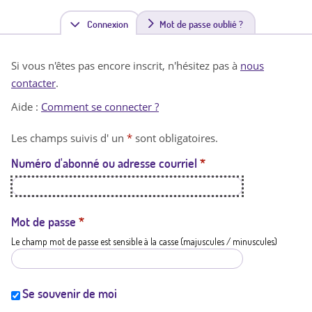
Connexion
(
Mot de passe oublié ?
o
Si vous n'êtes pas encore inscrit, n'hésitez pas à
nous
n
contacter
.
g
Aide :
Comment se connecter ?
l
Les champs suivis d' un
*
sont obligatoires.
e
Numéro d'abonné ou adresse courriel
*
t
a
c
Mot de passe
*
Le champ mot de passe est sensible à la casse (majuscules / minuscules)
t
i
f
Se souvenir de moi