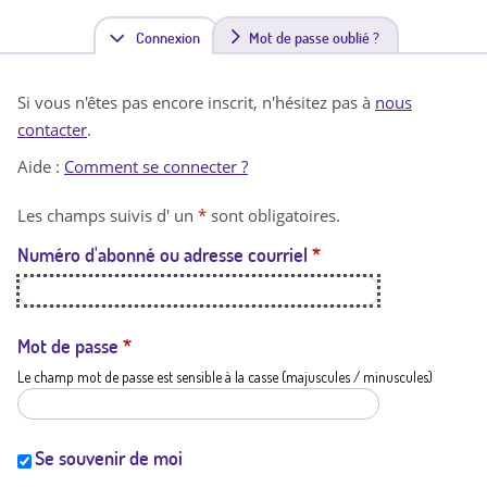
Connexion
(
Mot de passe oublié ?
o
Si vous n'êtes pas encore inscrit, n'hésitez pas à
nous
n
contacter
.
g
Aide :
Comment se connecter ?
l
Les champs suivis d' un
*
sont obligatoires.
e
Numéro d'abonné ou adresse courriel
*
t
a
c
Mot de passe
*
Le champ mot de passe est sensible à la casse (majuscules / minuscules)
t
i
f
Se souvenir de moi