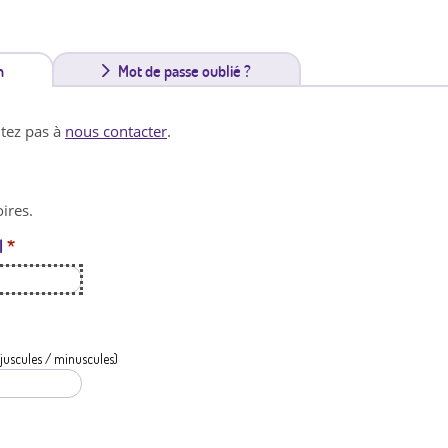
n
(
Mot de passe oublié ?
o
itez pas à
nous contacter
.
n
g
ires.
l
l
*
e
t
a
c
juscules / minuscules)
t
i