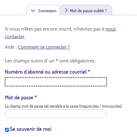
Connexion
(
Mot de passe oublié ?
o
Si vous n'êtes pas encore inscrit, n'hésitez pas à
nous
n
contacter
.
g
Aide :
Comment se connecter ?
l
Les champs suivis d' un
*
sont obligatoires.
e
Numéro d'abonné ou adresse courriel
*
t
a
c
Mot de passe
*
Le champ mot de passe est sensible à la casse (majuscules / minuscules)
t
i
f
Se souvenir de moi