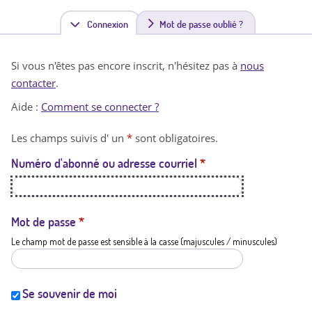
Connexion
(
Mot de passe oublié ?
o
Si vous n'êtes pas encore inscrit, n'hésitez pas à
nous
n
contacter
.
g
Aide :
Comment se connecter ?
l
Les champs suivis d' un
*
sont obligatoires.
e
Numéro d'abonné ou adresse courriel
*
t
a
c
Mot de passe
*
Le champ mot de passe est sensible à la casse (majuscules / minuscules)
t
i
f
Se souvenir de moi