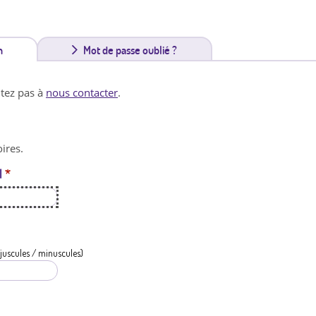
n
(
Mot de passe oublié ?
o
itez pas à
nous contacter
.
n
g
ires.
l
l
*
e
t
a
c
juscules / minuscules)
t
i