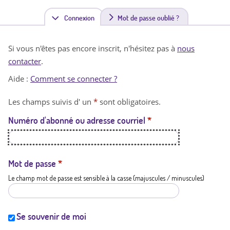
Connexion
(
Mot de passe oublié ?
o
Si vous n'êtes pas encore inscrit, n'hésitez pas à
nous
n
contacter
.
g
Aide :
Comment se connecter ?
l
Les champs suivis d' un
*
sont obligatoires.
e
Numéro d'abonné ou adresse courriel
*
t
a
c
Mot de passe
*
Le champ mot de passe est sensible à la casse (majuscules / minuscules)
t
i
f
Se souvenir de moi