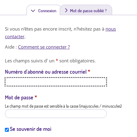
Connexion
(
Mot de passe oublié ?
o
Si vous n'êtes pas encore inscrit, n'hésitez pas à
nous
n
contacter
.
g
Aide :
Comment se connecter ?
l
Les champs suivis d' un
*
sont obligatoires.
e
Numéro d'abonné ou adresse courriel
*
t
a
c
Mot de passe
*
Le champ mot de passe est sensible à la casse (majuscules / minuscules)
t
i
f
Se souvenir de moi