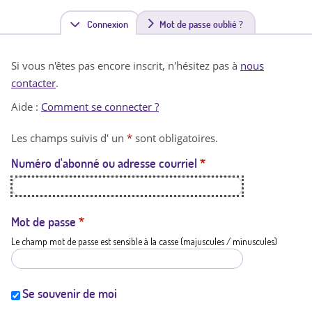
Connexion
(
Mot de passe oublié ?
o
Si vous n'êtes pas encore inscrit, n'hésitez pas à
nous
n
contacter
.
g
Aide :
Comment se connecter ?
l
Les champs suivis d' un
*
sont obligatoires.
e
Numéro d'abonné ou adresse courriel
*
t
a
c
Mot de passe
*
Le champ mot de passe est sensible à la casse (majuscules / minuscules)
t
i
f
Se souvenir de moi