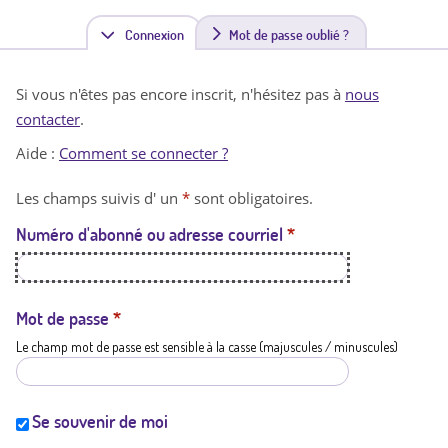
Connexion
(
Mot de passe oublié ?
o
Si vous n'êtes pas encore inscrit, n'hésitez pas à
nous
n
contacter
.
g
Aide :
Comment se connecter ?
l
Les champs suivis d' un
*
sont obligatoires.
e
Numéro d'abonné ou adresse courriel
*
t
a
c
Mot de passe
*
Le champ mot de passe est sensible à la casse (majuscules / minuscules)
t
i
f
Se souvenir de moi