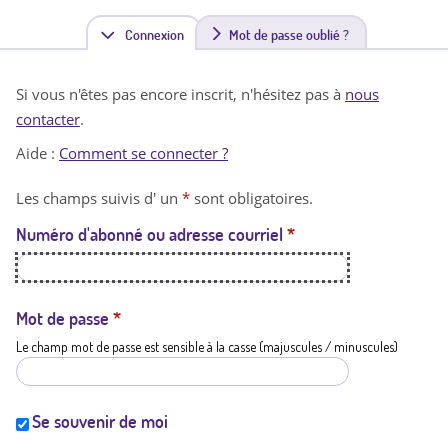
Connexion
(
Mot de passe oublié ?
o
Si vous n'êtes pas encore inscrit, n'hésitez pas à
nous
n
contacter
.
g
Aide :
Comment se connecter ?
l
Les champs suivis d' un
*
sont obligatoires.
e
Numéro d'abonné ou adresse courriel
*
t
a
c
Mot de passe
*
Le champ mot de passe est sensible à la casse (majuscules / minuscules)
t
i
f
Se souvenir de moi