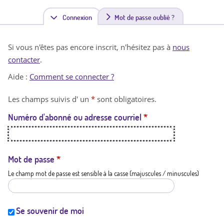
Connexion
(
Mot de passe oublié ?
o
Si vous n'êtes pas encore inscrit, n'hésitez pas à
nous
n
contacter
.
g
Aide :
Comment se connecter ?
l
Les champs suivis d' un
*
sont obligatoires.
e
Numéro d'abonné ou adresse courriel
*
t
a
c
Mot de passe
*
Le champ mot de passe est sensible à la casse (majuscules / minuscules)
t
i
f
Se souvenir de moi