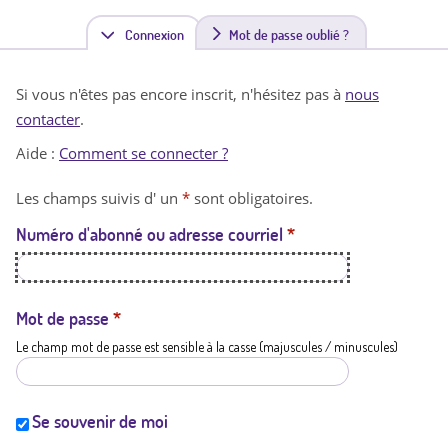
Connexion
(
Mot de passe oublié ?
o
Si vous n'êtes pas encore inscrit, n'hésitez pas à
nous
n
contacter
.
g
Aide :
Comment se connecter ?
l
Les champs suivis d' un
*
sont obligatoires.
e
Numéro d'abonné ou adresse courriel
*
t
a
c
Mot de passe
*
Le champ mot de passe est sensible à la casse (majuscules / minuscules)
t
i
f
Se souvenir de moi