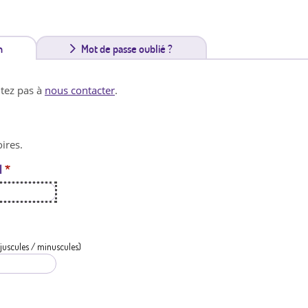
n
(
Mot de passe oublié ?
o
itez pas à
nous contacter
.
n
g
ires.
l
l
*
e
t
a
c
juscules / minuscules)
t
i