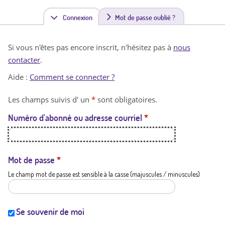
Connexion
(
Mot de passe oublié ?
o
Si vous n'êtes pas encore inscrit, n'hésitez pas à
nous
n
contacter
.
g
Aide :
Comment se connecter ?
l
Les champs suivis d' un
*
sont obligatoires.
e
Numéro d'abonné ou adresse courriel
*
t
a
c
Mot de passe
*
Le champ mot de passe est sensible à la casse (majuscules / minuscules)
t
i
f
Se souvenir de moi