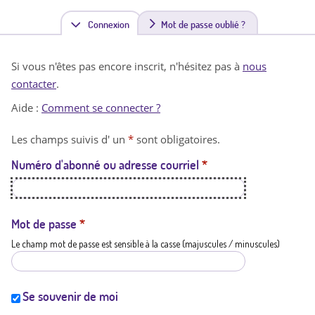
Connexion
(
Mot de passe oublié ?
o
Si vous n'êtes pas encore inscrit, n'hésitez pas à
nous
n
contacter
.
g
Aide :
Comment se connecter ?
l
Les champs suivis d' un
*
sont obligatoires.
e
Numéro d'abonné ou adresse courriel
*
t
a
c
Mot de passe
*
Le champ mot de passe est sensible à la casse (majuscules / minuscules)
t
i
f
Se souvenir de moi