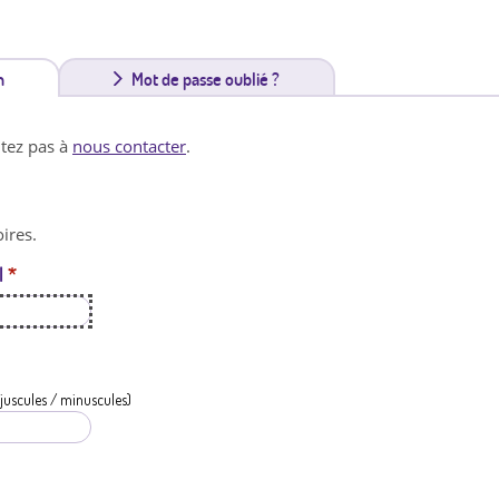
n
(
Mot de passe oublié ?
o
itez pas à
nous contacter
.
n
g
ires.
l
l
*
e
t
a
c
juscules / minuscules)
t
i