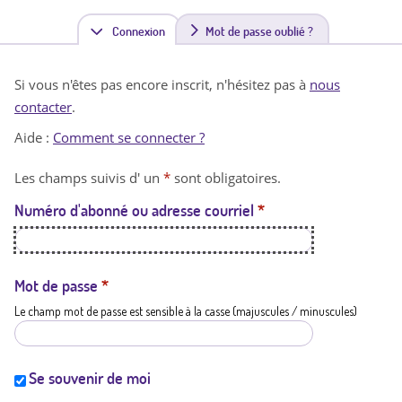
Connexion
(
Mot de passe oublié ?
o
Si vous n'êtes pas encore inscrit, n'hésitez pas à
nous
n
contacter
.
g
Aide :
Comment se connecter ?
l
Les champs suivis d' un
*
sont obligatoires.
e
Numéro d'abonné ou adresse courriel
*
t
a
c
Mot de passe
*
Le champ mot de passe est sensible à la casse (majuscules / minuscules)
t
i
f
Se souvenir de moi