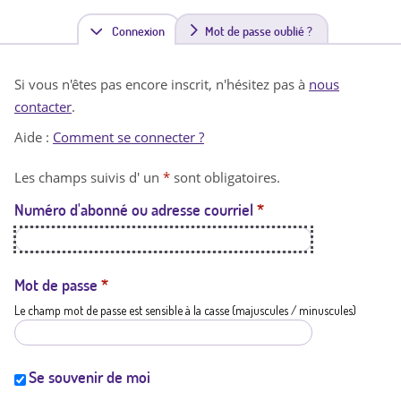
Connexion
(
Mot de passe oublié ?
o
Si vous n'êtes pas encore inscrit, n'hésitez pas à
nous
n
contacter
.
g
Aide :
Comment se connecter ?
l
Les champs suivis d' un
*
sont obligatoires.
e
Numéro d'abonné ou adresse courriel
*
t
a
c
Mot de passe
*
Le champ mot de passe est sensible à la casse (majuscules / minuscules)
t
i
f
Se souvenir de moi