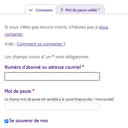
Connexion
(
Mot de passe oublié ?
o
Si vous n'êtes pas encore inscrit, n'hésitez pas à
nous
n
contacter
.
g
Aide :
Comment se connecter ?
l
Les champs suivis d' un
*
sont obligatoires.
e
Numéro d'abonné ou adresse courriel
*
t
a
c
Mot de passe
*
Le champ mot de passe est sensible à la casse (majuscules / minuscules)
t
i
f
Se souvenir de moi