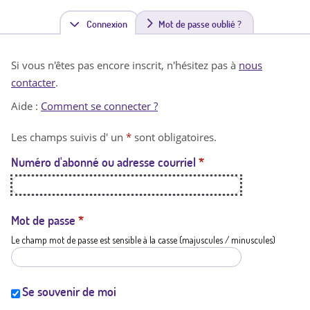
Connexion
(
Mot de passe oublié ?
o
Si vous n'êtes pas encore inscrit, n'hésitez pas à
nous
n
contacter
.
g
Aide :
Comment se connecter ?
l
Les champs suivis d' un
*
sont obligatoires.
e
Numéro d'abonné ou adresse courriel
*
t
a
c
Mot de passe
*
Le champ mot de passe est sensible à la casse (majuscules / minuscules)
t
i
f
Se souvenir de moi