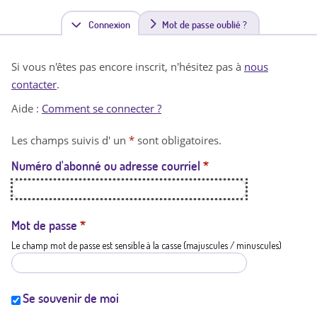
Connexion
(
Mot de passe oublié ?
o
Si vous n'êtes pas encore inscrit, n'hésitez pas à
nous
n
contacter
.
g
Aide :
Comment se connecter ?
l
Les champs suivis d' un
*
sont obligatoires.
e
Numéro d'abonné ou adresse courriel
*
t
a
c
Mot de passe
*
Le champ mot de passe est sensible à la casse (majuscules / minuscules)
t
i
f
Se souvenir de moi