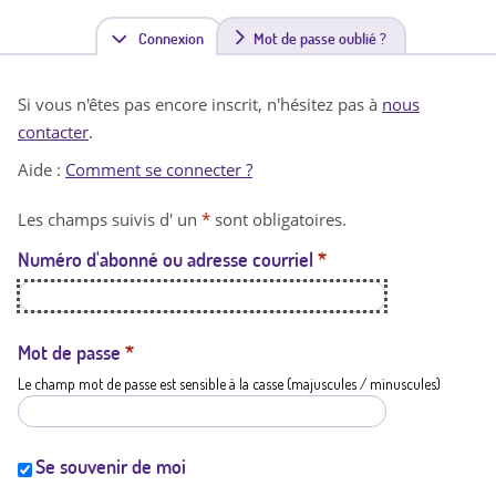
Connexion
(
Mot de passe oublié ?
o
Si vous n'êtes pas encore inscrit, n'hésitez pas à
nous
n
contacter
.
g
Aide :
Comment se connecter ?
l
Les champs suivis d' un
*
sont obligatoires.
e
Numéro d'abonné ou adresse courriel
*
t
a
c
Mot de passe
*
Le champ mot de passe est sensible à la casse (majuscules / minuscules)
t
i
f
Se souvenir de moi